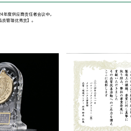
湿度
油脂）
希望提升
希望提升
24年度供应商责任者会议中，
品质管理优秀赏】。
性
（结构油脂/油）
减低工作
希望获得
变化
希望提升
希望提升
使组装工
的耗损
（含浸油）
防止接点
防止接点
防止因火
脂/缓冲油脂）
导电+润滑
防止
防止火花
擦出现的耗损
（含浸油）
防水、防油
防水+涂抹
希望能捕