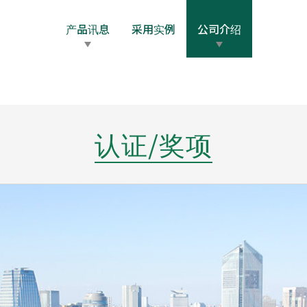
产品讯息
采用实例
公司介绍
词
公司概要
发展年表
据点讯息
保护个人
认证/奖项
/油
导电（通电）油脂
阻力、缓冲油脂
含浸油
型润滑剂
润滑涂层剂
高性能的氟素系溶剂