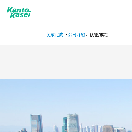
关东化成
>
公司介绍
>
认证/奖项
产品讯息
企业理念
代表致
FLOIL
结构油脂/油
接点油脂
HANARL
半干燥型润滑剂
干燥