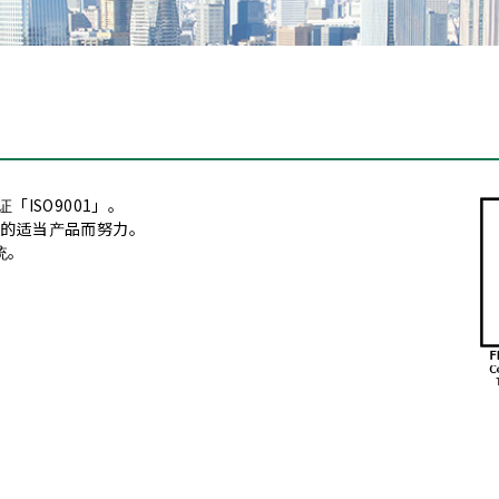
剂
「ISO9001」。
题的适当产品而努力。
统。
脂/油）
希望改善
）
希望避免低