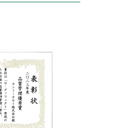
热传导性
（散热混合物）
作业效率
（散热混合物）
部件于低温至高温环境下的负重变化
（含浸油）
厚实的触感
（阻力油脂/缓冲油脂）
折动性
（氟素油脂）
离形性
（氟素油脂）
程更简单
（半干燥型润滑剂）
硫化
（接点油脂/油）
氧化
（接点油脂/油）
花所产生的炭化
（接点油脂/油）
（导电（通电）油脂）
产生+摩擦出现的耗损
（导电（通电）油脂）
（氟素涂层剂）
确认
（氟素涂层剂）
捉悬浮飞散的沙尘及粉末
（防尘涂层剂）