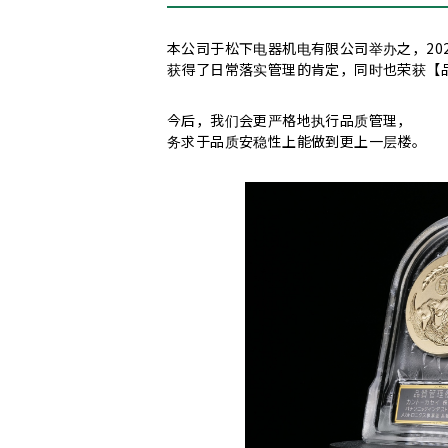
声音
希望消音同时有厚实的触感
（阻力油脂/缓冲
希望减轻马达震动的噪音
（含浸油）
本公司于松下电器机电有限公司举办之，20
获得了日常落实管理的肯定，同时也荣获【
希望改善塑料或塑料X金属工作部件的耐久
今后，我们会更严格地执行品质管理，
希望改善金属动件的耐压性
（结构油脂/油）
务求于品质安稳性上能做到更上一层楼。
希望改善接点的耐久性
（接点油脂/油）
耐久
希望稳定接点上的接触电阻
（接点油脂/油）
希望缓和冲击
（阻力油脂/缓冲油脂）
希望改善金属的润滑性及减少因摩擦出现
希望改善渗油情况
（结构油脂/油）
希望改善油的分离情况
（结构油脂/油）
希望利用高阻力控制零件的活動性
（阻力油
控制
希望保护塑料免受腐蚀
（含浸油）
希望保护塑料免受侵蚀，同时减少金属因摩
减少摩擦损耗
（半干燥型润滑剂）
减少摩擦损耗
（完全干燥型润滑剂）