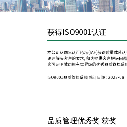
获得ISO9001认证
METAX
氟素涂层剂
防尘涂层
本公司从国际认可论坛(IAF)获得质量体系认证
迅速解决客户的要求, 和为提供客户解决问
这可证明敝司拥有世界级的优秀品质管理系
新产品讯息
ISO9001品质管理系统 修订日期 : 2023-08
用途分类
品质管理优秀奖 获奖
希望寻找消音、静音效果佳的润滑剂
（结构油
希望消音同时重视手感
（阻力油脂/缓冲油脂